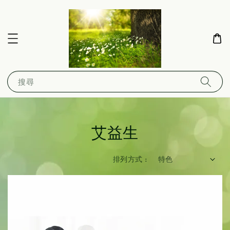
搜尋
艾益生
排列方式 :