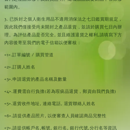
範圍內。
3. 已拆封之個人衛生用品不適用消保法之七日鑑賞期規定，
因此我們僅接受尚未開封之產品退貨，並請於購買七日內辦
理。為評估產品是否完全, 並且維護退貨之權利,請填寫下方
內容後寄至我們的電子信箱以便審核：
<1>.訂單編號 / 購買管道
<2>.訂購人姓名
<3>.申請退貨的產品名稱及數量
<4>.運費需自行負擔(若為瑕疵品退貨，郵資由我們負擔)
<5>.退貨收件地址, 連絡電話, 退貨聯絡人姓名
<6>.請提供產品照片, 以便審查人員確認商品完整性
<7>.請提供帳戶名,帳號, 銀行名, 銀行代號,分行名等資訊